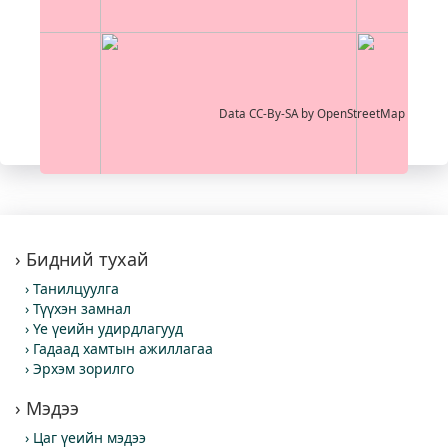
Data CC-By-SA by
OpenStreetMap
Бидний тухай
Танилцуулга
Түүхэн замнал
Үе үеийн удирдлагууд
Гадаад хамтын ажиллагаа
Эрхэм зорилго
Мэдээ
Цаг үеийн мэдээ