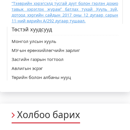
“Тээврийн хэрэгсэлд тусгай дуут болон гэрлэн дохио
тавьж хэрэглэх журам” батлах тухай Хууль зүй,
дотоод хэргийн сайдын 2017 оны 12 дугаар сарын
11-ний өдрийн А/292 дугаар тушаал.
Төстэй хуудсууд
Монгол улсын хууль
МУ-ын ерөнхийлөгчийн зарлиг
Засгийн газрын тогтоол
Авлигын эсрэг
Төрийн болон албаны нууц
Холбоо барих