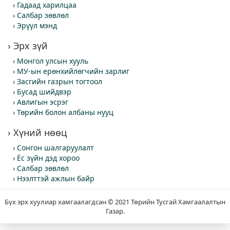
Гадаад харилцаа
Салбар зөвлөл
Эрүүл мэнд
Эрх зүй
Монгол улсын хууль
МУ-ын ерөнхийлөгчийн зарлиг
Засгийн газрын тогтоол
Бусад шийдвэр
Авлигын эсрэг
Төрийн болон албаны нууц
Хүний нөөц
Сонгон шалгаруулалт
Ёс зүйн дэд хороо
Салбар зөвлөл
Нээлттэй ажлын байр
Бүх эрх хуулиар хамгаалагдсан © 2021 Төрийн Тусгай Хамгаалалтын
Газар.