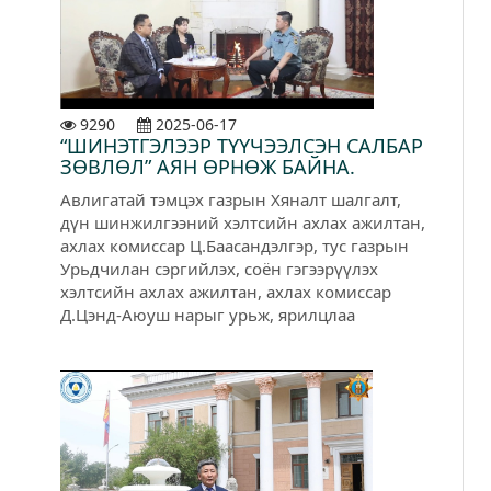
9290
2025-06-17
“ШИНЭТГЭЛЭЭР ТҮҮЧЭЭЛСЭН САЛБАР
ЗӨВЛӨЛ” АЯН ӨРНӨЖ БАЙНА.
Авлигатай тэмцэх газрын Хяналт шалгалт,
дүн шинжилгээний хэлтсийн ахлах ажилтан,
ахлах комиссар Ц.Баасандэлгэр, тус газрын
Урьдчилан сэргийлэх, соён гэгээрүүлэх
хэлтсийн ахлах ажилтан, ахлах комиссар
Д.Цэнд-Аюуш нарыг урьж, ярилцлаа