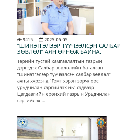
9415
2025-06-05
“ШИНЭТГЭЛЭЭР ТҮҮЧЭЭЛСЭН САЛБАР
ЗӨВЛӨЛ” АЯН ӨРНӨЖ БАЙНА.
Төрийн тусгай хамгаалалтын газрын
дэргэдэх Салбар зөвлөлийн баталсан
“Шинэтгэлээр түүчээлсэн салбар зөвлөл”
аяны хүрээнд "Гэмт хэрэн зөрчлөөс
урьдчилан сэргийлэх нь" сэдвээр
Цагдаагийн ерөнхий газрын Урьдчилан
сэргийлэх ...