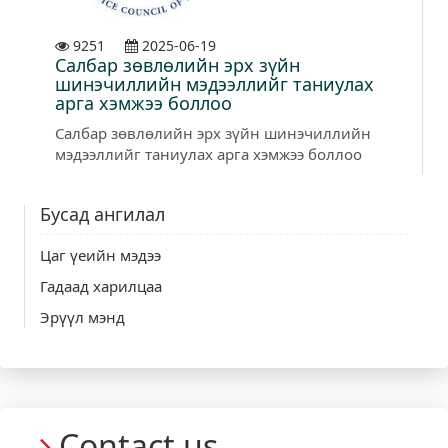
9251
2025-06-19
Салбар зөвлөлийн эрх зүйн
шинэчиллийн мэдээллийг таниулах
арга хэмжээ боллоо
Салбар зөвлөлийн эрх зүйн шинэчиллийн
мэдээллийг таниулах арга хэмжээ боллоо
Бусад ангилал
Цаг үеийн мэдээ
Гадаад харилцаа
Эрүүл мэнд
Contact us