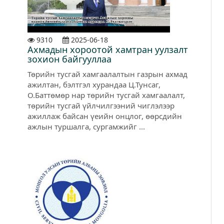
9310
2025-06-18
Ахмадын хороотой хамтран уулзалт
зохион байгууллаа
Төрийн тусгай хамгаалалтын газрын ахмад
ажилтан, бэлтгэл хурандаа Ц.Тунсаг,
О.Баттөмөр нар төрийн тусгай хамгаалалт,
төрийн тусгай үйлчилгээний чиглэлээр
ажиллаж байсан үеийн онцлог, өөрсдийн
ажлын туршалга, сургамжийг ...