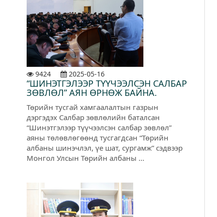
9424
2025-05-16
“ШИНЭТГЭЛЭЭР ТҮҮЧЭЭЛСЭН САЛБАР
ЗӨВЛӨЛ” АЯН ӨРНӨЖ БАЙНА.
Төрийн тусгай хамгаалалтын газрын
дэргэдэх Салбар зөвлөлийн баталсан
“Шинэтгэлээр түүчээлсэн салбар зөвлөл”
аяны төлөвлөгөөнд тусгагдсан “Төрийн
албаны шинэчлэл, үе шат, сургамж” сэдвээр
Монгол Улсын Төрийн албаны ...