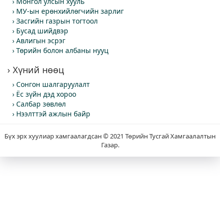
Монгол улсын хууль
МУ-ын ерөнхийлөгчийн зарлиг
Засгийн газрын тогтоол
Бусад шийдвэр
Авлигын эсрэг
Төрийн болон албаны нууц
Хүний нөөц
Сонгон шалгаруулалт
Ёс зүйн дэд хороо
Салбар зөвлөл
Нээлттэй ажлын байр
Бүх эрх хуулиар хамгаалагдсан © 2021 Төрийн Тусгай Хамгаалалтын
Газар.