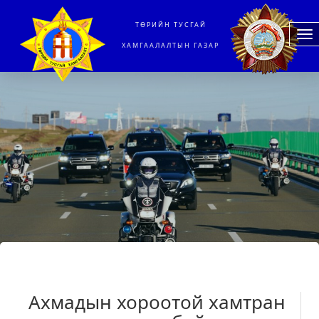
ТӨРИЙН ТУСГАЙ
To
ХАМГААЛАЛТЫН ГАЗАР
na
Ахмадын хороотой хамтран