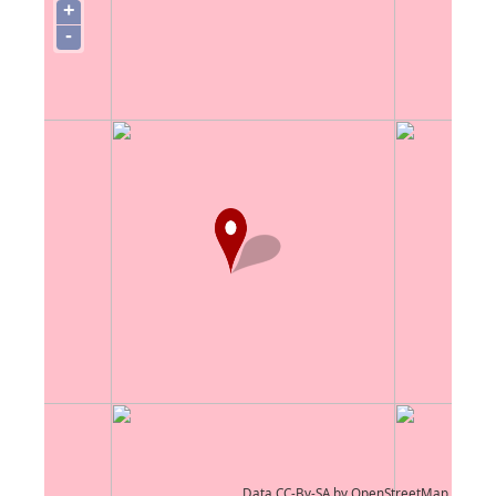
+
-
Data CC-By-SA by
OpenStreetMap