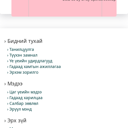
Бидний тухай
Танилцуулга
Түүхэн замнал
Үе үеийн удирдлагууд
Гадаад хамтын ажиллагаа
Эрхэм зорилго
Мэдээ
Цаг үеийн мэдээ
Гадаад харилцаа
Салбар зөвлөл
Эрүүл мэнд
Эрх зүй