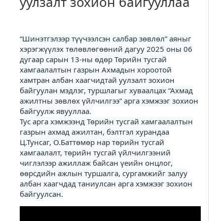
уулзалт зохион байгууллаа
“Шинэтгэлээр түүчээлсэн салбар зөвлөл” аяныг
хэрэгжүүлэх төлөвлөгөөний дагуу 2025 оны 06
дугаар сарын 13-ны өдөр Төрийн тусгай
хамгаалалтын газрын Ахмадын хороотой
хамтран албан хаагчидтай уулзалт зохион
байгуулан мэдлэг, туршлагыг хуваалцах “Ахмад
ажилтны зөвлөх үйлчилгээ” арга хэмжээг зохион
байгуулж явууллаа.
Тус арга хэмжээнд Төрийн тусгай хамгаалалтын
газрын ахмад ажилтан, бэлтгэл хурандаа
Ц.Тунсаг, О.Баттөмөр нар төрийн тусгай
хамгаалалт, төрийн тусгай үйлчилгээний
чиглэлээр ажиллаж байсан үеийн онцлог,
өөрсдийн ажлын туршалга, сургамжийг залуу
албан хаагчдад таниулсан арга хэмжээг зохион
байгуулсан.