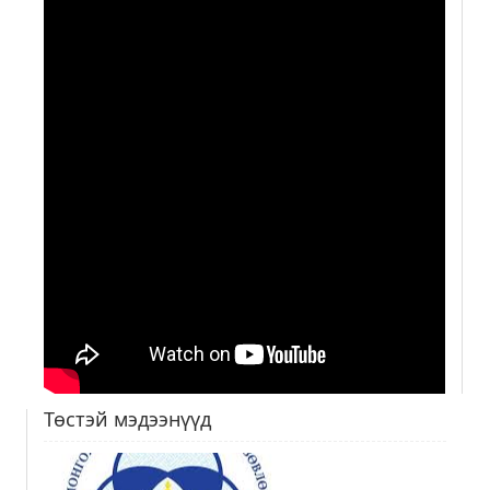
Төстэй мэдээнүүд