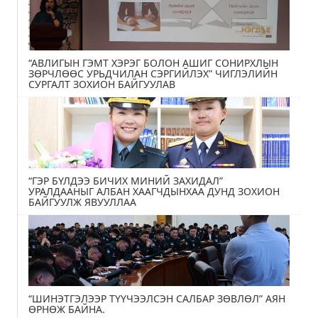
“АВЛИГЫН ГЭМТ ХЭРЭГ БОЛОН АШИГ СОНИРХЛЫН
ЗӨРЧЛӨӨС УРЬДЧИЛАН СЭРГИЙЛЭХ” ЧИГЛЭЛИЙН
СУРГАЛТ ЗОХИОН БАЙГУУЛАВ
“ГЭР БҮЛДЭЭ БИЧИХ МИНИЙ ЗАХИДАЛ”
УРАЛДААНЫГ АЛБАН ХААГЧДЫНХАА ДУНД ЗОХИОН
БАЙГУУЛЖ ЯВУУЛЛАА
“ШИНЭТГЭЛЭЭР ТҮҮЧЭЭЛСЭН САЛБАР ЗӨВЛӨЛ” АЯН
ӨРНӨЖ БАЙНА.