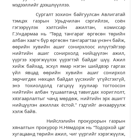
мэдээллийг дээшлүүллээ.
Сургалт зохион байгуулсан Авлигатай
тэмцэх газрын Урьдчилан сэргийлэх, соён
гэгээрүүлэх хэлтсийн ажилтан, комиссар
Г.Ундармаа нь “Төрд тангараг өргөсөн төрийн
албан хаагч бүр өргөсөн тангарагтаа үнэнч байж,
өөрийн хувийн ашиг сонирхлоос илүүтэйгээр
нийтийн ашиг сонирхолд нийцүүлэн ажил,
үүргээ хэрэгжүүлэх үүрэгтэй байдаг шүү. Ажил
хийж байхад, эсхүл ямар нэгэн шийдвэр гаргах
үйл явцад өөрийн хувийн ашиг сонирхол
зөрчигдөх нөхцөл байдал үүсэхийг үгүйсгэхгүй,
энэ тохиолдолд гагцхүү хуулиар тогтоосон
нийтийн албан тушаалтанд тавигдах хориглолт,
хязгаарлалтыг чанд мөрдөж, нийтийн эрх ашигт
нийцүүлэн ажиллах ёстой.” гэдгийг анхааруулж
хэлж байв.
Нийслэлийн прокурорын газрын
хяналтын прокурор Н.Нямдорж нь “Тодорхой цаг
хугацаанд төрийн ажил, чиг үүргийг хэрэгжүүлж,