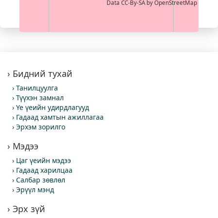
Data CC-By-SA by
OpenStreetMap
Бидний тухай
Танилцуулга
Түүхэн замнал
Үе үеийн удирдлагууд
Гадаад хамтын ажиллагаа
Эрхэм зорилго
Мэдээ
Цаг үеийн мэдээ
Гадаад харилцаа
Салбар зөвлөл
Эрүүл мэнд
Эрх зүй