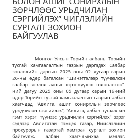
БОЛОН АШИГ СОНИРХЛЫН
ЗӨРЧЛӨӨС УРЬДЧИЛАН
СЭРГИЙЛЭХ” ЧИГЛЭЛИЙН
СУРГАЛТ ЗОХИОН
БАЙГУУЛАВ
Монгол Улсын Төрийн албаны Төрийн
тусгай хамгаалалтын газрын дэргэдэх Салбар
зөвлөлийн даргын 2025 оны 02 дугаар сарын
26-ны өдөр баталсан “Шинэтгэлээр түүчээлсэн
салбар зөвлөл аяныг хэрэгжүүлэх төлөвлөгөө”-
ний дагуу 2025 оны 05 дугаар сарын 19-ний
өдөр Төрийн тусгай хамгаалалтын газрын албан
хаагчдад “Авлига, ашиг сонирхлын зөрчлөөс
урьдчилан сэргийлэх”, “Авлига, албан тушаалын
гэмт хэрэг, түүнээс урьдчилан сэргийлэх” зэрэг
сэдвээр Авлигатай тэмцэх газар, Нийслэлийн
прокурорын газартай хамтран сургалт зохион
байгуулж, албан хаагчдынхаа мэдлэг,