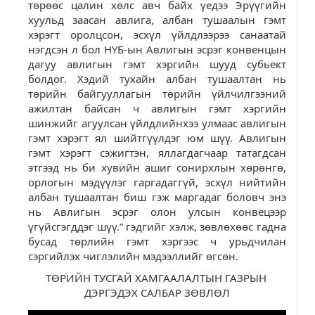
төрөөс цалин хөлс авч байх үедээ Эрүүгийн
хуульд заасан авлига, албан тушаалын гэмт
хэрэгт оролцсон, эсхүл үйлдлээрээ санаатай
нэгдсэн л бол НҮБ-ын Авлигын эсрэг конвенцын
дагуу авлигын гэмт хэргийн шууд субьект
болдог. Хэдий тухайн албан тушаалтан нь
төрийн байгууллагын төрийн үйлчилгээний
ажилтан байсан ч авлигын гэмт хэргийн
шинжийг агуулсан үйлдлийнхээ улмаас авлигын
гэмт хэрэгт ял шийтгүүлдэг юм шүү. Авлигын
гэмт хэрэгт сэжигтэн, яллагдагчаар татагдсан
этгээд нь би хувийн ашиг сонирхлын хөрөнгө,
орлогын мэдүүлэг гаргадаггүй, эсхүл нийтийн
албан тушаалтан биш гэж маргадаг боловч энэ
нь Авлигын эсрэг олон улсын конвецээр
үгүйсгэгддэг шүү.” гэдгийг хэлж, зөвлөхөөс гадна
бусад төрлийн гэмт хэргээс ч урьдчилан
сэргийлэх чиглэлийн мэдээллийг өгсөн.
ТӨРИЙН ТУСГАЙ ХАМГААЛАЛТЫН ГАЗРЫН
ДЭРГЭДЭХ САЛБАР ЗӨВЛӨЛ