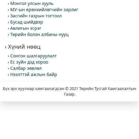
Монгол улсын хууль
МУ-ын ерөнхийлөгчийн зарлиг
Засгийн газрын тогтоол
Бусад шийдвэр
Авлигын эсрэг
Төрийн болон албаны нууц
Хүний нөөц
Сонгон шалгаруулалт
Ёс зүйн дэд хороо
Салбар зөвлөл
Нээлттэй ажлын байр
Бүх эрх хуулиар хамгаалагдсан © 2021 Төрийн Тусгай Хамгаалалтын
Газар.