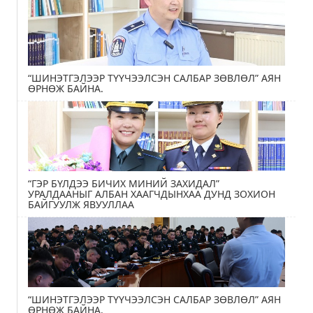
“ШИНЭТГЭЛЭЭР ТҮҮЧЭЭЛСЭН САЛБАР ЗӨВЛӨЛ” АЯН
ӨРНӨЖ БАЙНА.
“ГЭР БҮЛДЭЭ БИЧИХ МИНИЙ ЗАХИДАЛ”
УРАЛДААНЫГ АЛБАН ХААГЧДЫНХАА ДУНД ЗОХИОН
БАЙГУУЛЖ ЯВУУЛЛАА
“ШИНЭТГЭЛЭЭР ТҮҮЧЭЭЛСЭН САЛБАР ЗӨВЛӨЛ” АЯН
ӨРНӨЖ БАЙНА.