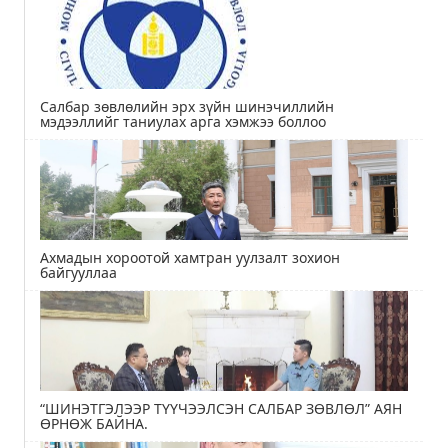
Салбар зөвлөлийн эрх зүйн шинэчиллийн
мэдээллийг таниулах арга хэмжээ боллоо
Ахмадын хороотой хамтран уулзалт зохион
байгууллаа
“ШИНЭТГЭЛЭЭР ТҮҮЧЭЭЛСЭН САЛБАР ЗӨВЛӨЛ” АЯН
ӨРНӨЖ БАЙНА.