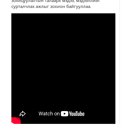
зохицуулалтын талаарх мэдээ, мэдээллийг
сурталчлах ажлыг зохион байгууллаа.