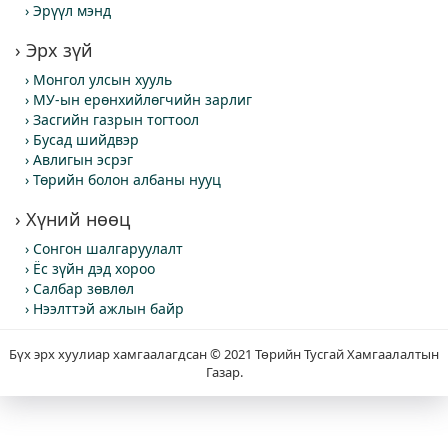
Эрүүл мэнд
Эрх зүй
Монгол улсын хууль
МУ-ын ерөнхийлөгчийн зарлиг
Засгийн газрын тогтоол
Бусад шийдвэр
Авлигын эсрэг
Төрийн болон албаны нууц
Хүний нөөц
Сонгон шалгаруулалт
Ёс зүйн дэд хороо
Салбар зөвлөл
Нээлттэй ажлын байр
Бүх эрх хуулиар хамгаалагдсан © 2021 Төрийн Тусгай Хамгаалалтын
Газар.