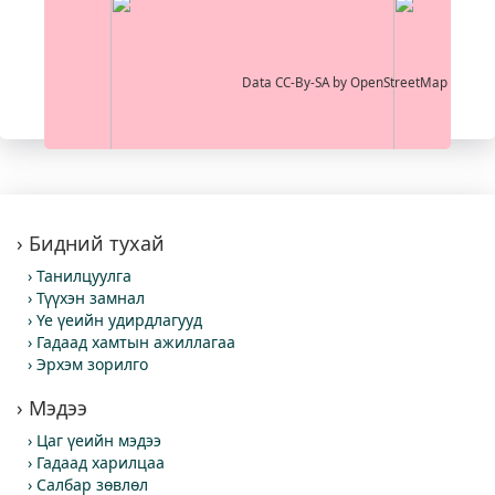
Data CC-By-SA by
OpenStreetMap
Бидний тухай
Танилцуулга
Түүхэн замнал
Үе үеийн удирдлагууд
Гадаад хамтын ажиллагаа
Эрхэм зорилго
Мэдээ
Цаг үеийн мэдээ
Гадаад харилцаа
Салбар зөвлөл