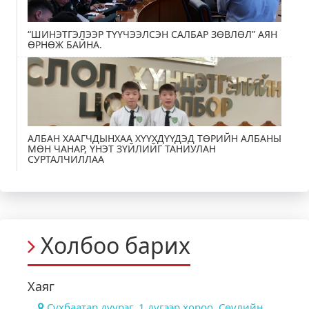
“ШИНЭТГЭЛЭЭР ТҮҮЧЭЭЛСЭН САЛБАР ЗӨВЛӨЛ” АЯН
ӨРНӨЖ БАЙНА.
АЛБАН ХААГЧДЫНХАА ХҮҮХДҮҮДЭД ТӨРИЙН АЛБАНЫ
МӨН ЧАНАР, ҮНЭТ ЗҮЙЛИЙГ ТАНИУЛАН
СУРТАЛЧИЛЛАА
Холбоо барих
Хаяг
Сүхбаатар дүүрэг, 1 дүгээр хороо, Сөүлийн