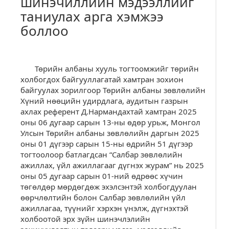
шинэчиллийн мэдээллийг
таниулах арга хэмжээ
боллоо
Төрийн албаны хууль тогтоомжийг төрийн
холбогдох байгууллагатай хамтран зохион
байгуулах зорилгоор Төрийн албаны зөвлөлийн
Хүний нөөцийн удирдлага, аудитын газрын
ахлах референт Д.Нармандахтай хамтран 2025
оны 06 дугаар сарын 13-ны өдөр урьж, Монгол
Улсын Төрийн албаны зөвлөлийн даргын 2025
оны 01 дүгээр сарын 15-ны өдрийн 51 дүгээр
тогтоолоор батлагдсан “Салбар зөвлөлийн
ажиллах, үйл ажиллагааг дүгнэх журам” нь 2025
оны 05 дугаар сарын 01-ний өдрөөс хүчин
төгөлдөр мөрдөгдөж эхэлсэнтэй холбогдуулан
өөрчлөлтийн болон Салбар зөвлөлийн үйл
ажиллагаа, түүнийг хэрхэн үнэлж, дүгнэхтэй
холбоотой эрх зүйн шинэчлэлийн