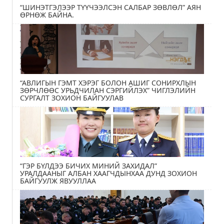
“ШИНЭТГЭЛЭЭР ТҮҮЧЭЭЛСЭН САЛБАР ЗӨВЛӨЛ” АЯН
ӨРНӨЖ БАЙНА.
“АВЛИГЫН ГЭМТ ХЭРЭГ БОЛОН АШИГ СОНИРХЛЫН
ЗӨРЧЛӨӨС УРЬДЧИЛАН СЭРГИЙЛЭХ” ЧИГЛЭЛИЙН
СУРГАЛТ ЗОХИОН БАЙГУУЛАВ
“ГЭР БҮЛДЭЭ БИЧИХ МИНИЙ ЗАХИДАЛ”
УРАЛДААНЫГ АЛБАН ХААГЧДЫНХАА ДУНД ЗОХИОН
БАЙГУУЛЖ ЯВУУЛЛАА