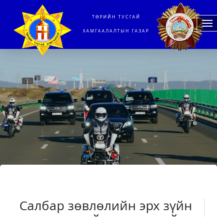
ТӨРИЙН ТУСГАЙ
To
ХАМГААЛАЛТЫН ГАЗАР
na
Салбар зөвлөлийн эрх зүйн