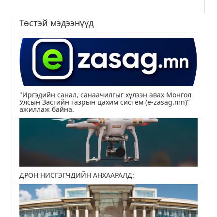
Төстэй мэдээнүүд
"Иргэдийн санал, санаачилгыг хүлээн авах Монгол
Улсын Засгийн газрын цахим систем (e-zasag.mn)"
ажиллаж байна.
ДРОН НИСГЭГЧДИЙН АНХААРАЛД: