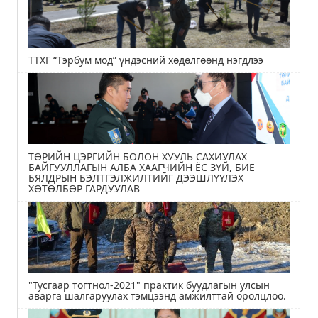
ТТХГ “Тэрбум мод” үндэсний хөдөлгөөнд нэгдлээ
ТӨРИЙН ЦЭРГИЙН БОЛОН ХУУЛЬ САХИУЛАХ
БАЙГУУЛЛАГЫН АЛБА ХААГЧИЙН ЁС ЗҮЙ, БИЕ
БЯЛДРЫН БЭЛТГЭЛЖИЛТИЙГ ДЭЭШЛҮҮЛЭХ
ХӨТӨЛБӨР ГАРДУУЛАВ
"Тусгаар тогтнол-2021" практик буудлагын улсын
аварга шалгаруулах тэмцээнд амжилттай оролцлоо.