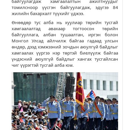
байгуулагдаж хамгаалалтын ажилтнуудыг
томилсноор үүсгэн байгуулагдаж, эдүгээ 84
жилийн бахархалт түүхийг үджээ.
Өнөөдөр тус алба нь хуулиар төрийн тусгай
хамгаалалтад авахаар тогтоосон төрийн
байгууллага, албан тушаалтан, иргэн болон
Монгол Улсад айлчилж байгаа гадаад улсын
өндөр, дээд хэмжээний зочдын аюулгүй байдлыг
хамгаалах үүргээ нэр төртэй биелүүлж байгаа
үндэсний аюулгүй байдлыг хангах тусгайлсан
чиг үүрэгтэй тусгай алба юм.