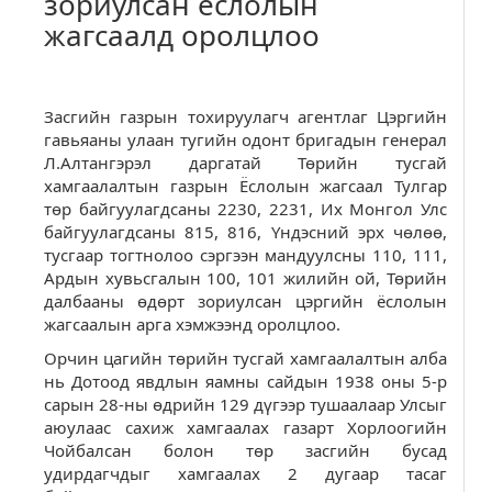
зориулсан ёслолын
жагсаалд оролцлоо
Засгийн газрын тохируулагч агентлаг Цэргийн
гавьяаны улаан тугийн одонт бригадын генерал
Л.Алтангэрэл даргатай Төрийн тусгай
хамгаалалтын газрын Ёслолын жагсаал Тулгар
төр байгуулагдсаны 2230, 2231, Их Монгол Улс
байгуулагдсаны 815, 816, Үндэсний эрх чөлөө,
тусгаар тогтнолоо сэргээн мандуулсны 110, 111,
Ардын хувьсгалын 100, 101 жилийн ой, Төрийн
далбааны өдөрт зориулсан цэргийн ёслолын
жагсаалын арга хэмжээнд оролцлоо.
Орчин цагийн төрийн тусгай хамгаалалтын алба
нь Дотоод явдлын яамны сайдын 1938 оны 5-р
сарын 28-ны өдрийн 129 дүгээр тушаалаар Улсыг
аюулаас сахиж хамгаалах газарт Хорлоогийн
Чойбалсан болон төр засгийн бусад
удирдагчдыг хамгаалах 2 дугаар тасаг