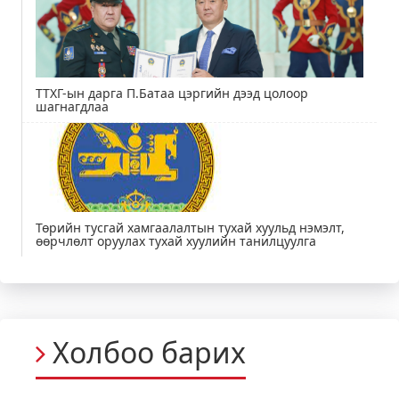
ТТХГ-ын дарга П.Батаа цэргийн дээд цолоор
шагнагдлаа
Төрийн тусгай хамгаалалтын тухай хуульд нэмэлт,
өөрчлөлт оруулах тухай хуулийн танилцуулга
Холбоо барих