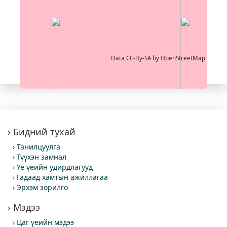
Data CC-By-SA by
OpenStreetMap
Бидний тухай
Танилцуулга
Түүхэн замнал
Үе үеийн удирдлагууд
Гадаад хамтын ажиллагаа
Эрхэм зорилго
Мэдээ
Цаг үеийн мэдээ