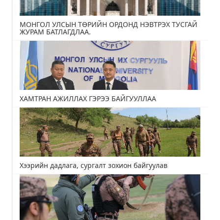
МОНГОЛ УЛСЫН ТӨРИЙН ОРДОНД НЭВТРЭХ ТУСГАЙ
ЖУРАМ БАТЛАГДЛАА.
ХАМТРАН АЖИЛЛАХ ГЭРЭЭ БАЙГУУЛЛАА
Хээрийн дадлага, сургалт зохион байгуулав