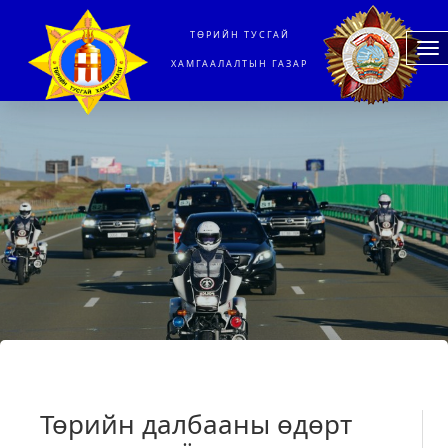
ТӨРИЙН ТУСГАЙ
To
ХАМГААЛАЛТЫН ГАЗАР
na
Төрийн далбааны өдөрт