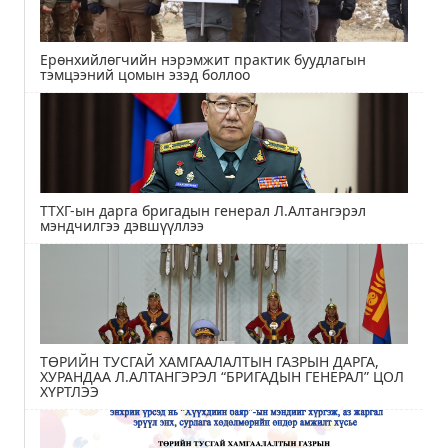
Ерөнхийлөгчийн нэрэмжит практик буудлагын
тэмцээний цомын эзэд боллоо
ТТХГ-ын дарга бригадын генерал Л.Алтангэрэл
мэндчилгээ дэвшүүллээ
ТӨРИЙН ТУСГАЙ ХАМГААЛАЛТЫН ГАЗРЫН ДАРГА,
ХУРАНДАА Л.АЛТАНГЭРЭЛ “БРИГАДЫН ГЕНЕРАЛ” ЦОЛ
ХҮРТЛЭЭ