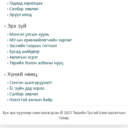
Гадаад харилцаа
Салбар зөвлөл
Эрүүл мэнд
Эрх зүй
Монгол улсын хууль
МУ-ын ерөнхийлөгчийн зарлиг
Засгийн газрын тогтоол
Бусад шийдвэр
Авлигын эсрэг
Төрийн болон албаны нууц
Хүний нөөц
Сонгон шалгаруулалт
Ёс зүйн дэд хороо
Салбар зөвлөл
Нээлттэй ажлын байр
Бүх эрх хуулиар хамгаалагдсан © 2021 Төрийн Тусгай Хамгаалалтын
Газар.