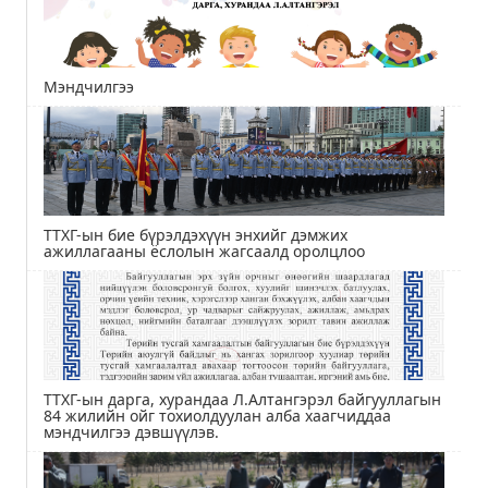
Мэндчилгээ
ТТХГ-ын бие бүрэлдэхүүн энхийг дэмжих
ажиллагааны ёслолын жагсаалд оролцлоо
ТТХГ-ын дарга, хурандаа Л.Алтангэрэл байгууллагын
84 жилийн ойг тохиолдуулан алба хаагчиддаа
мэндчилгээ дэвшүүлэв.