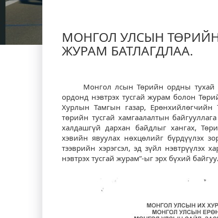
МОНГОЛ УЛСЫН ТӨРИЙН
ЖУРАМ БАТЛАГДЛАА.
Монгол лсын Төрийн ордны тухай хуул
ордонд нэвтрэх тусгай журам болон Төр
Хурлын Тамгын газар, Ерөнхийлөгчийн Т
төрийн тусгай хамгаалалтын байгууллага
халдашгүй дархан байдлыг хангах, Төр
хэвийн явуулах нөхцөлийг бүрдүүлэх зор
тээврийн хэрэгсэл, эд зүйл нэвтрүүлэх 
нэвтрэх тусгай журам”-ыг эрх бүхий байгуу