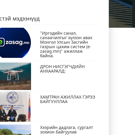
стэй мэдээнүүд
"Иргэдийн санал,
санаачилгыг хүлээн авах
Монгол Улсын Засгийн
газрын цахим систем (e-
zasag.mn)" ажиллаж
байна.
ДРОН НИСГЭГЧДИЙН
АНХААРАЛД:
ХАМТРАН АЖИЛЛАХ ГЭРЭЭ
БАЙГУУЛЛАА
Хээрийн дадлага, сургалт
зохион байгуулав