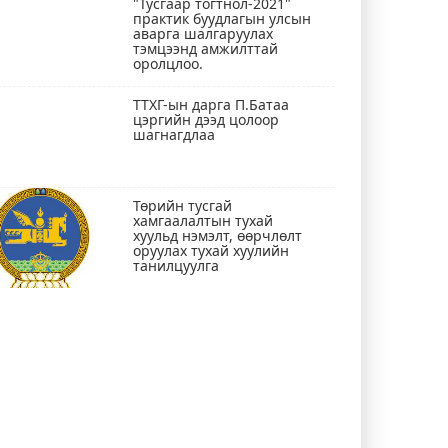
"Тусгаар тогтнол-2021"
практик буудлагын улсын
аварга шалгаруулах
тэмцээнд амжилттай
оролцлоо.
ТТХГ-ын дарга П.Батаа
цэргийн дээд цолоор
шагнагдлаа
Төрийн тусгай
хамгаалалтын тухай
хуульд нэмэлт, өөрчлөлт
оруулах тухай хуулийн
танилцуулга