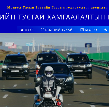
Монгол Улсын Засгийн Газрын тохируулагч агентлаг
ИЙН ТУСГАЙ ХАМГААЛАЛТЫН 
НҮҮР
БИДНИЙ ТУХАЙ
МЭДЭЭ