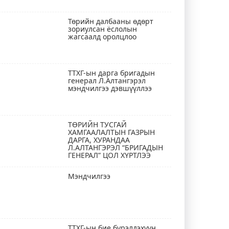
Төрийн далбааны өдөрт
зориулсан ёслолын
жагсаалд оролцлоо
ТТХГ-ын дарга бригадын
генерал Л.Алтангэрэл
мэндчилгээ дэвшүүллээ
ТӨРИЙН ТУСГАЙ
ХАМГААЛАЛТЫН ГАЗРЫН
ДАРГА, ХУРАНДАА
Л.АЛТАНГЭРЭЛ “БРИГАДЫН
ГЕНЕРАЛ” ЦОЛ ХҮРТЛЭЭ
Мэндчилгээ
ТТХГ-ын бие бүрэлдэхүүн