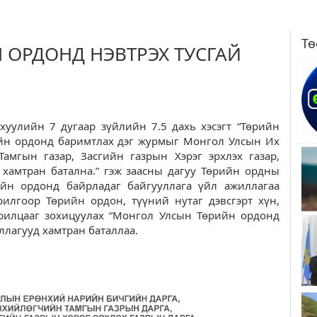
Тө
 ОРДОНД НЭВТРЭХ ТУСГАЙ
ийн 7 дугаар зүйлийн 7.5 дахь хэсэгт “Төрийн
ийн ордонд баримтлах дэг журмыг Монгол Улсын Их
амгын газар, Засгийн газрын Хэрэг эрхлэх газар,
 хамтран батална.” гэж заасны дагуу Төрийн ордны
ийн ордонд байрладаг байгууллага үйл ажиллагаа
илгоор Төрийн ордон, түүний нутаг дэвсгэрт хүн,
харилцааг зохицуулах “Монгол Улсын Төрийн ордонд
ллагууд хамтран баталлаа.