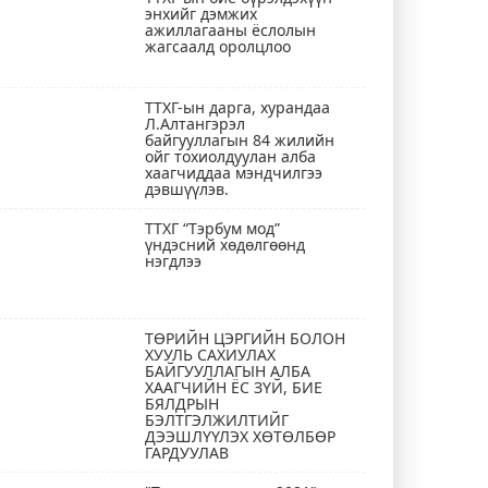
энхийг дэмжих
ажиллагааны ёслолын
жагсаалд оролцлоо
ТТХГ-ын дарга, хурандаа
Л.Алтангэрэл
байгууллагын 84 жилийн
ойг тохиолдуулан алба
хаагчиддаа мэндчилгээ
дэвшүүлэв.
ТТХГ “Тэрбум мод”
үндэсний хөдөлгөөнд
нэгдлээ
ТӨРИЙН ЦЭРГИЙН БОЛОН
ХУУЛЬ САХИУЛАХ
БАЙГУУЛЛАГЫН АЛБА
ХААГЧИЙН ЁС ЗҮЙ, БИЕ
БЯЛДРЫН
БЭЛТГЭЛЖИЛТИЙГ
ДЭЭШЛҮҮЛЭХ ХӨТӨЛБӨР
ГАРДУУЛАВ