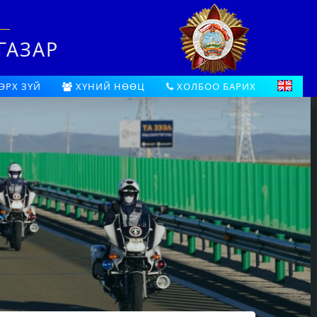
ГАЗАР
ЭРХ ЗҮЙ
ХҮНИЙ НӨӨЦ
ХОЛБОО БАРИХ