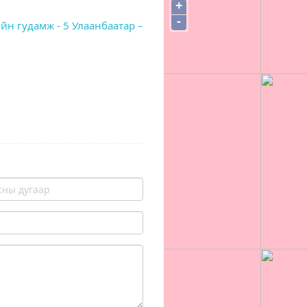
+
-
ийн гудамж - 5 Улаанбаатар –