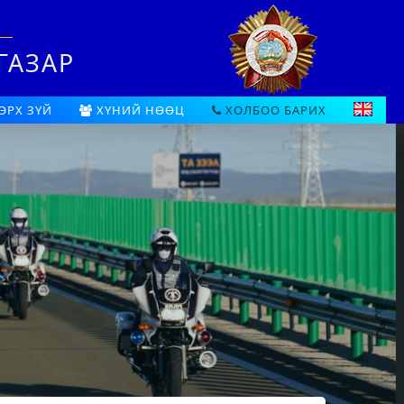
ГАЗАР
ЭРХ ЗҮЙ
ХҮНИЙ НӨӨЦ
ХОЛБОО БАРИХ