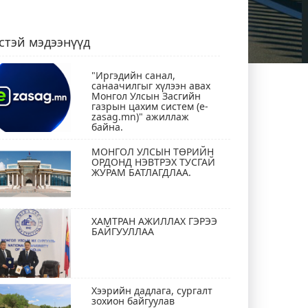
стэй мэдээнүүд
"Иргэдийн санал,
санаачилгыг хүлээн авах
Монгол Улсын Засгийн
газрын цахим систем (e-
zasag.mn)" ажиллаж
байна.
МОНГОЛ УЛСЫН ТӨРИЙН
ОРДОНД НЭВТРЭХ ТУСГАЙ
ЖУРАМ БАТЛАГДЛАА.
ХАМТРАН АЖИЛЛАХ ГЭРЭЭ
БАЙГУУЛЛАА
Хээрийн дадлага, сургалт
зохион байгуулав