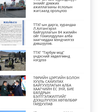
энхийг дэмжих
ажиллагааны ёслолын
жагсаалд оролцлоо
ТТХГ-ын дарга, хурандаа
Л.Алтангэрэл
байгууллагын 84 жилийн
ойг тохиолдуулан алба
хаагчиддаа мэндчилгээ
дэвшүүлэв.
ТТХГ “Тэрбум мод”
үндэсний хөдөлгөөнд
нэгдлээ
ТӨРИЙН ЦЭРГИЙН БОЛОН
ХУУЛЬ САХИУЛАХ
БАЙГУУЛЛАГЫН АЛБА
ХААГЧИЙН ЁС ЗҮЙ, БИЕ
БЯЛДРЫН
БЭЛТГЭЛЖИЛТИЙГ
ДЭЭШЛҮҮЛЭХ ХӨТӨЛБӨР
ГАРДУУЛАВ