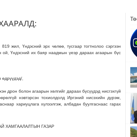
Тө
ХААРАЛД:
9 жил, Үндэсний эрх чөлөө, тусгаар тогтнолоо сэргээн
 ой, Үндэсний их баяр наадмын үеэр дараах агаарын бүс
ы өдрүүдэд/,
хэн дрон болон агаарын хөлгийг дараах бүсүүдэд нисгэхгүй
өрөлгүй нэвтэрсэн тохиолдолд Иргэний нисэхийн дүрэм,
ааснаар хариуцлага хүлээлгэж, албадан буулгаснаас гарах
АЙ ХАМГААЛАЛТЫН ГАЗАР