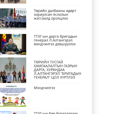
Төрийн далбааны өдөрт
зориулсан ёслолын
жагсаалд оролцлоо
ТТХГ-ын дарга бригадын
генерал Л.Алтангэрэл
мэндчилгээ дэвшүүллээ
ТӨРИЙН ТУСГАЙ
ХАМГААЛАЛТЫН ГАЗРЫН
ДАРГА, ХУРАНДАА
Л.АЛТАНГЭРЭЛ “БРИГАДЫН
ГЕНЕРАЛ” ЦОЛ ХҮРТЛЭЭ
Мэндчилгээ
ТТХГ-ын бие бүрэлдэхүүн