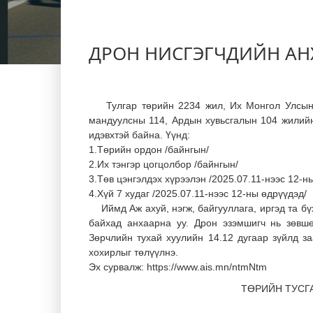
ДРОН НИСГЭГЧДИЙН АН
Тулгар төрийн 2234 жил, Их Монгол Улсын 81
мандуулсны 114, Ардын хувьсгалын 104 жилийн
идэвхтэй байна. Үүнд:
1.Төрийн ордон /байнгын/
2.Их тэнгэр цогцолбор /байнгын/
3.Төв цэнгэлдэх хүрээлэн /2025.07.11-нээс 12-н
4.Хүй 7 худаг /2025.07.11-нээс 12-ны өдрүүдэд/
Иймд Аж ахуй, нэгж, байгууллага, иргэд та бү
байхад анхаарна уу. Дрон эзэмшигч нь зөвшө
Зөрчлийн тухай хуулийн 14.12 дугаар зүйлд з
хохирлыг төлүүлнэ.
Эх сурвалж:
https://www.ais.mn/ntmNtm
ТӨРИЙН ТУСГ