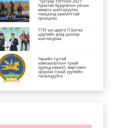
"Тусгаар тогтнол-2021"
практик буудлагын улсын
аварга шалгаруулах
тэмцээнд амжилттай
оролцлоо.
ТТХГ-ын дарга П.Батаа
цэргийн дээд цолоор
шагнагдлаа
Төрийн тусгай
хамгаалалтын тухай
хуульд нэмэлт, өөрчлөлт
оруулах тухай хуулийн
танилцуулга