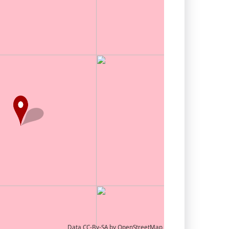
Data CC-By-SA by
OpenStreetMap