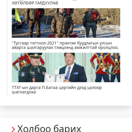
ХӨТӨЛБӨР ГАРДУУЛАВ
"Тусгаар тогтнол-2021" практик буудлагын улсын
аварга шалгаруулах тэмцээнд амжилттай оролцлоо.
ТТХГ-ын дарга П.Батаа цэргийн дээд цолоор
шагнагдлаа
Холбоо барих