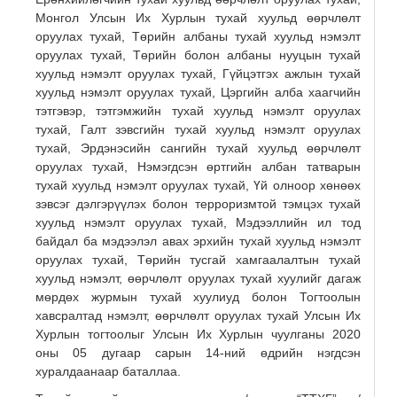
Монгол Улсын Их Хурлын тухай хуульд өөрчлөлт
оруулах тухай, Төрийн албаны тухай хуульд нэмэлт
оруулах тухай, Төрийн болон албаны нууцын тухай
хуульд нэмэлт оруулах тухай, Гүйцэтгэх ажлын тухай
хуульд нэмэлт оруулах тухай, Цэргийн алба хаагчийн
тэтгэвэр, тэтгэмжийн тухай хуульд нэмэлт оруулах
тухай, Галт зэвсгийн тухай хуульд нэмэлт оруулах
тухай, Эрдэнэсийн сангийн тухай хуульд өөрчлөлт
оруулах тухай, Нэмэгдсэн өртгийн албан татварын
тухай хуульд нэмэлт оруулах тухай, Үй олноор хөнөөх
зэвсэг дэлгэрүүлэх болон терроризмтой тэмцэх тухай
хуульд нэмэлт оруулах тухай, Мэдээллийн ил тод
байдал ба мэдээлэл авах эрхийн тухай хуульд нэмэлт
оруулах тухай, Төрийн тусгай хамгаалалтын тухай
хуульд нэмэлт, өөрчлөлт оруулах тухай хуулийг дагаж
мөрдөх журмын тухай хуулиуд болон Тогтоолын
хавсралтад нэмэлт, өөрчлөлт оруулах тухай Улсын Их
Хурлын тогтоолыг Улсын Их Хурлын чуулганы 2020
оны 05 дугаар сарын 14-ний өдрийн нэгдсэн
хуралдаанаар баталлаа.