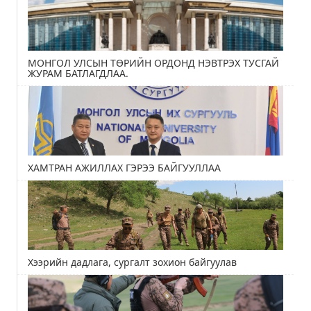
МОНГОЛ УЛСЫН ТӨРИЙН ОРДОНД НЭВТРЭХ ТУСГАЙ
ЖУРАМ БАТЛАГДЛАА.
ХАМТРАН АЖИЛЛАХ ГЭРЭЭ БАЙГУУЛЛАА
Хээрийн дадлага, сургалт зохион байгуулав