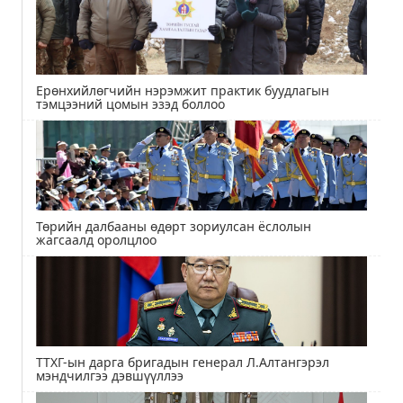
Ерөнхийлөгчийн нэрэмжит практик буудлагын
тэмцээний цомын эзэд боллоо
Төрийн далбааны өдөрт зориулсан ёслолын
жагсаалд оролцлоо
ТТХГ-ын дарга бригадын генерал Л.Алтангэрэл
мэндчилгээ дэвшүүллээ