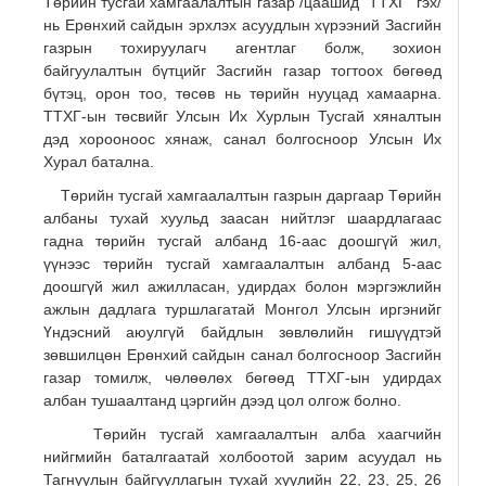
Төрийн тусгай хамгаалалтын газар /цаашид “ТТХГ” гэх/
нь Ерөнхий сайдын эрхлэх асуудлын хүрээний Засгийн
газрын тохируулагч агентлаг болж, зохион
байгуулалтын бүтцийг Засгийн газар тогтоох бөгөөд
бүтэц, орон тоо, төсөв нь төрийн нууцад хамаарна.
ТТХГ-ын төсвийг Улсын Их Хурлын Тусгай хяналтын
дэд хорооноос хянаж, санал болгосноор Улсын Их
Хурал батална.
Төрийн тусгай хамгаалалтын газрын даргаар Төрийн
албаны тухай хуульд заасан нийтлэг шаардлагаас
гадна төрийн тусгай албанд 16-аас доошгүй жил,
үүнээс төрийн тусгай хамгаалалтын албанд 5-аас
доошгүй жил ажилласан, удирдах болон мэргэжлийн
ажлын дадлага туршлагатай Монгол Улсын иргэнийг
Үндэсний аюулгүй байдлын зөвлөлийн гишүүдтэй
зөвшилцөн Ерөнхий сайдын санал болгосноор Засгийн
газар томилж, чөлөөлөх бөгөөд ТТХГ-ын удирдах
албан тушаалтанд цэргийн дээд цол олгож болно.
Төрийн тусгай хамгаалалтын алба хаагчийн
нийгмийн баталгаатай холбоотой зарим асуудал нь
Тагнуулын байгууллагын тухай хуулийн 22, 23, 25, 26