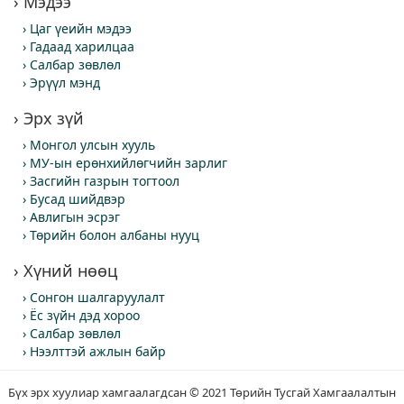
Мэдээ
Цаг үеийн мэдээ
Гадаад харилцаа
Салбар зөвлөл
Эрүүл мэнд
Эрх зүй
Монгол улсын хууль
МУ-ын ерөнхийлөгчийн зарлиг
Засгийн газрын тогтоол
Бусад шийдвэр
Авлигын эсрэг
Төрийн болон албаны нууц
Хүний нөөц
Сонгон шалгаруулалт
Ёс зүйн дэд хороо
Салбар зөвлөл
Нээлттэй ажлын байр
Бүх эрх хуулиар хамгаалагдсан © 2021 Төрийн Тусгай Хамгаалалтын