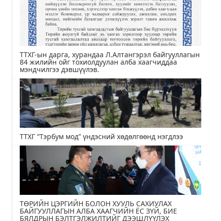
ТТХГ-ын дарга, хурандаа Л.Алтангэрэл байгууллагын
84 жилийн ойг тохиолдуулан алба хаагчиддаа
мэндчилгээ дэвшүүлэв.
ТТХГ “Тэрбум мод” үндэсний хөдөлгөөнд нэгдлээ
ТӨРИЙН ЦЭРГИЙН БОЛОН ХУУЛЬ САХИУЛАХ
БАЙГУУЛЛАГЫН АЛБА ХААГЧИЙН ЁС ЗҮЙ, БИЕ
БЯЛДРЫН БЭЛТГЭЛЖИЛТИЙГ ДЭЭШЛҮҮЛЭХ