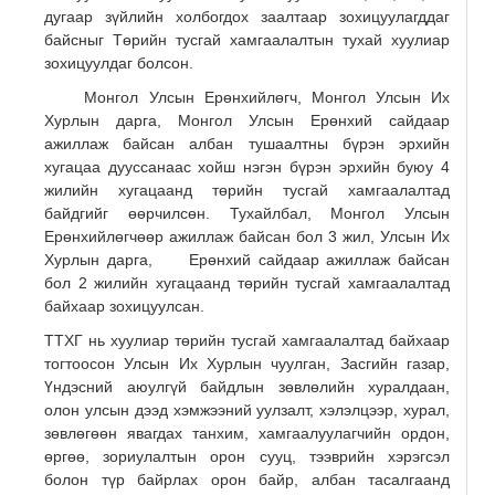
дугаар зүйлийн холбогдох заалтаар зохицуулагддаг
байсныг Төрийн тусгай хамгаалалтын тухай хуулиар
зохицуулдаг болсон.
Монгол Улсын Ерөнхийлөгч, Монгол Улсын Их
Хурлын дарга, Монгол Улсын Ерөнхий сайдаар
ажиллаж байсан албан тушаалтны бүрэн эрхийн
хугацаа дууссанаас хойш нэгэн бүрэн эрхийн буюу 4
жилийн хугацаанд төрийн тусгай хамгаалалтад
байдгийг өөрчилсөн. Тухайлбал, Монгол Улсын
Ерөнхийлөгчөөр ажиллаж байсан бол 3 жил, Улсын Их
Хурлын дарга, Ерөнхий сайдаар ажиллаж байсан
бол 2 жилийн хугацаанд төрийн тусгай хамгаалалтад
байхаар зохицуулсан.
ТТХГ нь хуулиар төрийн тусгай хамгаалалтад байхаар
тогтоосон Улсын Их Хурлын чуулган, Засгийн газар,
Үндэсний аюулгүй байдлын зөвлөлийн хуралдаан,
олон улсын дээд хэмжээний уулзалт, хэлэлцээр, хурал,
зөвлөгөөн явагдах танхим, хамгаалуулагчийн ордон,
өргөө, зориулалтын орон сууц, тээврийн хэрэгсэл
болон түр байрлах орон байр, албан тасалгаанд