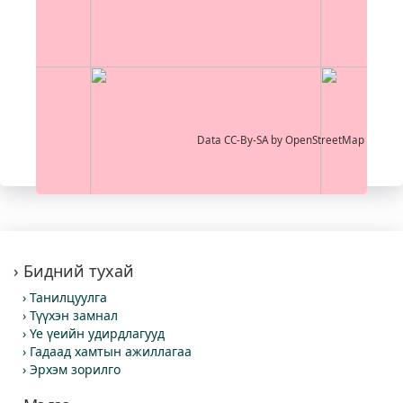
Data CC-By-SA by
OpenStreetMap
Бидний тухай
Танилцуулга
Түүхэн замнал
Үе үеийн удирдлагууд
Гадаад хамтын ажиллагаа
Эрхэм зорилго