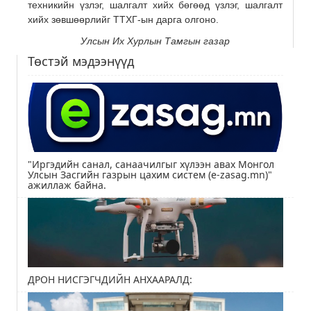
техникийн үзлэг, шалгалт хийх бөгөөд үзлэг, шалгалт
хийх зөвшөөрлийг ТТХГ-ын дарга олгоно.
Улсын Их Хурлын Тамгын газар
Төстэй мэдээнүүд
"Иргэдийн санал, санаачилгыг хүлээн авах Монгол
Улсын Засгийн газрын цахим систем (e-zasag.mn)"
ажиллаж байна.
ДРОН НИСГЭГЧДИЙН АНХААРАЛД: